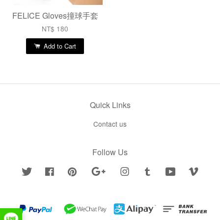
FELICE Gloves撞球手套
NT$ 180
Add to Cart
Quick Links
Contact us
Follow Us
Twitter
Facebook
Pinterest
Google
Instagram
Tumblr
YouTube
Vimeo