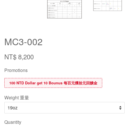
MC3-002
NT$ 8,200
Promotions
100 NTD Dollar get 10 Bounus 每百元獲拾元回饋金
Weight 重量
Quantity