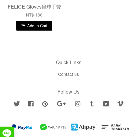
FELICE Gloves撞球手套
NT$ 180
Add to Cart
Quick Links
Contact us
Follow Us
Twitter
Facebook
Pinterest
Google
Instagram
Tumblr
YouTube
Vimeo