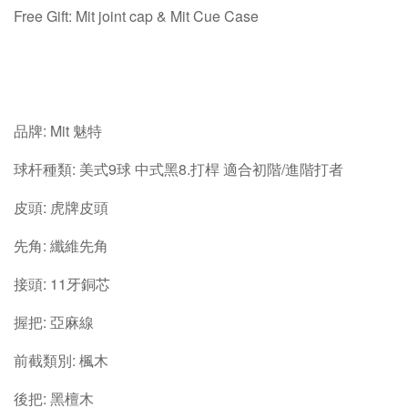
Free Gift: Mit joint cap & Mit Cue Case
品牌: Mit 魅特
球杆種類: 美式9球 中式黑8.打桿 適合初階/進階打者
皮頭: 虎牌皮頭
先角: 纖維先角
接頭: 11牙銅芯
握把: 亞麻線
前截類別: 楓木
後把: 黑檀木