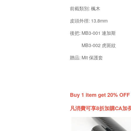
前截類別: 楓木
皮頭外徑: 13.8mm
後把: MB3-001 連加斯
MB3-002 虎斑紋
贈品: Mit 保護套
Buy 1 item get 20% OFF
凡消費可享8折加購CA加