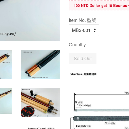
100 NTD Dollar get 10 B
Item No. 型號
Quantity
Sold Out