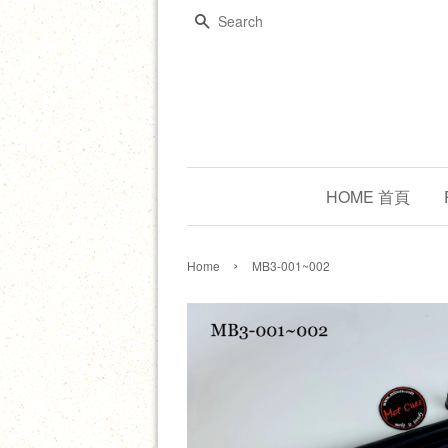
Search
HOME 首頁
›
Home
MB3-001~002