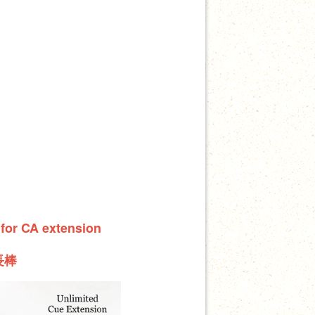
 for CA extension
長棒