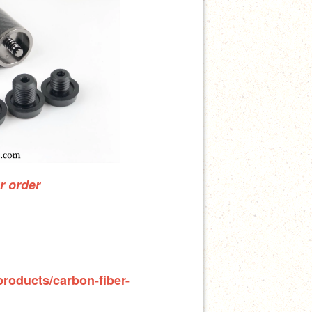
ur order
products/carbon-fiber-