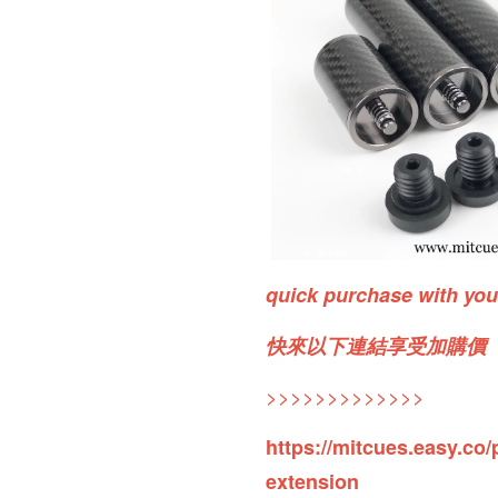
quick purchase with yo
快來以下連結享受加購價
>>>>>>>>>>>>>
https://mitcues.easy.co/
extension