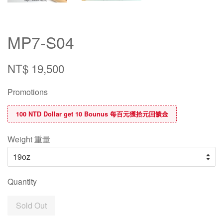
MP7-S04
NT$ 19,500
Promotions
100 NTD Dollar get 10 Bounus 每百元獲拾元回饋金
Weight 重量
Quantity
Sold Out