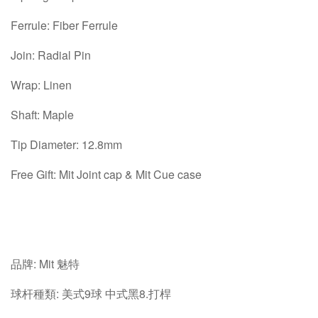
Ferrule: Fiber Ferrule
Join: Radial Pin
Wrap: Linen
Shaft: Maple
Tip Diameter: 12.8mm
Free Gift: Mit Joint cap & Mit Cue case
品牌: Mit 魅特
球杆種類: 美式9球 中式黑8.打桿