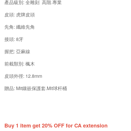
產品級別: 全雕刻 高階.專業
皮頭: 虎牌皮頭
先角: 纖維先角
接頭: 8牙
握把: 亞麻線
前截類別: 楓木
皮頭外徑: 12.8mm
贈品: Mit鑲嵌保護套.Mit球杆桶
Buy 1 item get 20% OFF for CA extension