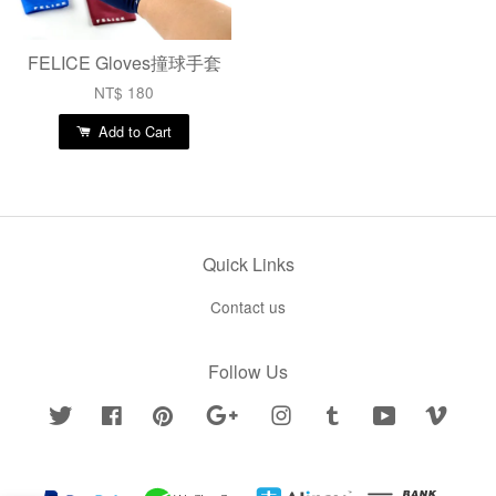
FELICE Gloves撞球手套
NT$ 180
Add to Cart
Quick Links
Contact us
Follow Us
Twitter
Facebook
Pinterest
Google
Instagram
Tumblr
YouTube
Vimeo